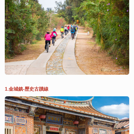
1.金城鎮-歷史古蹟線