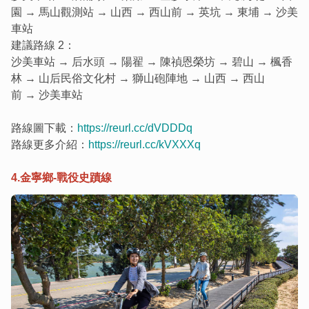
園 → 馬山觀測站 → 山西 → 西山前 → 英坑 → 東埔 → 沙美
車站
建議路線 2：
沙美車站 → 后水頭 → 陽翟 → 陳禎恩榮坊 → 碧山 → 楓香
林 → 山后民俗文化村 → 獅山砲陣地 → 山西 → 西山
前 → 沙美車站
路線圖下載：
https://reurl.cc/dVDDDq
路線更多介紹：
https://reurl.cc/kVXXXq
4.金寧鄉-戰役史蹟線