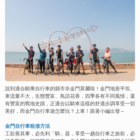
說到適合騎乘自行車的縣市非金門莫屬啦！金門地形平坦、
車流量不大，生態豐富、鳥語花香，四季各有不同風情，還
有豐富的戰地史蹟，正適合以騎車這樣的舒適步調享受一切
美好，而金門自行車遊怎麼玩？上車！跟著小編出發～
金門自行車租借方法
工欲善其事，必先利「騎」器，享受一趟自行車之旅前，必