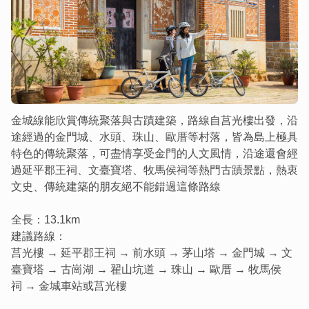
金城線能欣賞傳統聚落與古蹟建築，路線自莒光樓出發，沿
途經過的金門城、水頭、珠山、歐厝等村落，皆為島上極具
特色的傳統聚落，可盡情享受金門的人文風情，沿途還會經
過延平郡王祠、文臺寶塔、牧馬侯祠等熱門古蹟景點，熱衷
文史、傳統建築的朋友絕不能錯過這條路線
全長：13.1km
建議路線：
莒光樓 → 延平郡王祠 → 前水頭 → 茅山塔 → 金門城 → 文
臺寶塔 → 古崗湖 → 翟山坑道 → 珠山 → 歐厝 → 牧馬侯
祠 → 金城車站或莒光樓