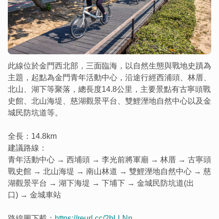
此線位於金門西北部，三面臨海，以自然生態與戰地史蹟為
主題，起點為金門青年活動中心，沿途行經西浦頭、林厝、
北山、湖下等聚落，總長度14.8公里，主要景點有古寧頭戰
史館、北山海堤、慈湖觀景平台、雙鯉溼地自然中心以及金
城民防坑道等。
全長：14.8km
建議路線：
青年活動中心 → 西埔頭 → 李光前將軍廟 → 林厝 → 古寧頭
戰史館 → 北山海堤 → 南山林道 → 雙鯉溼地自然中心 → 慈
湖觀景平台 → 湖下海堤 → 下埔下 → 金城民防坑道(出
口) → 金城車站
路線圖下載：
https://reurl.cc/2bLLNn