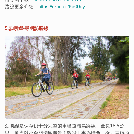
路線更多介紹：
https://reurl.cc/Kx00qy
5.烈嶼鄉-尋幽訪勝線
烈嶼線是保存仍十分完整的車轍道環島路線，全長18.5公
里，風光以小金門環島海景與戰役工事為特色。從九宮碼頭