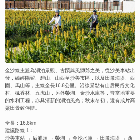
金沙線主題為湖泊景觀、古蹟與風獅爺之美，從沙美車站出
發，繞經陽翟、碧山、山西至沙美市區，以及田墩海堤、西
園、馬山等，主線全長16.8公里。沿線景點有山后民俗文化
村、楓香林、五虎山，另外榮湖、金沙水庫等，皆當地重要
的水利工程，亦具清新的湖泊風光；秋末冬初，還有成片高
粱田景致伴隨。
全長：16.8km
建議路線 1：
沙美車站 → 后浦頭 → 榮湖 → 金沙水庫 → 田墩海堤 → 西