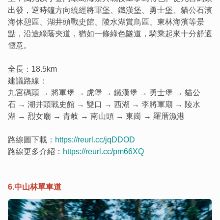
出發，逆時鐘方向繞經將軍堡、鐵漢堡、勇士堡、貓公石濱
海休憩區、湖井頭戰史館、陵水湖賞鳥區、東林海濱等景
點，沿途綠蔭夾道，猶如一條綠色隧道，騎乘起來十分舒適
愜意。
全長：18.5km
建議路線：
九宮碼頭 → 將軍堡 → 虎堡 → 鐵漢堡 → 勇士堡 → 貓公
石 → 湖井頭戰史館 → 雙口 → 西湖 → 李將軍廟 → 陵水
湖 → 烈女廟 → 青岐 → 南山頭 → 東崗 → 羅厝漁港
路線圖下載：
https://reurl.cc/jqDDOD
路線更多介紹：
https://reurl.cc/pm66XQ
6.中山林單車道