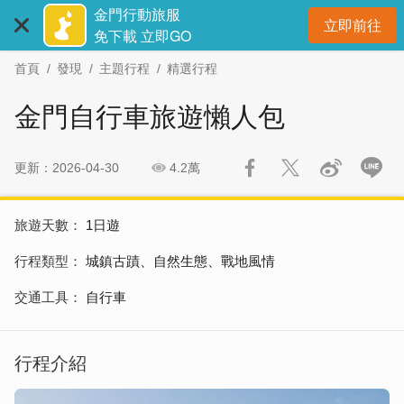
:::
跳
跳
金門行動旅服
立即前往
到
過
開
免下載 立即GO
主
社
首頁
發現
主題行程
精選行程
要
群
內
分
金門自行車旅遊懶人包
容
享
區
塊
更新：2026-04-30
4.2萬
旅遊天數
1日遊
行程類型
城鎮古蹟、自然生態、戰地風情
交通工具
自行車
行程介紹