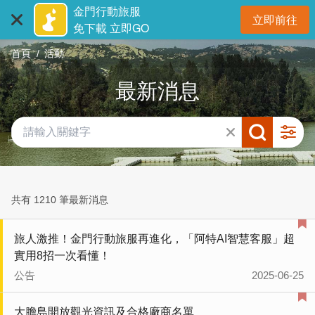
:::
跳
金門行動旅服
立即前往
到
開
免下載 立即GO
主
首頁
活動
要
內
最新消息
容
區
塊
共有 1210 筆最新消息
旅人激推！金門行動旅服再進化，「阿特AI智慧客服」超
實用8招一次看懂！
公告
2025-06-25
大膽島開放觀光資訊及合格廠商名單