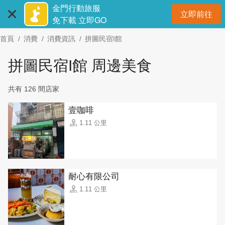
:::
跳
金門行動旅服
立即前往
到
開
免下載 立即GO
主
首頁
消費
消費資訊
拼圖民宿I館
要
內
拼圖民宿I館 周邊美食
容
區
共有 126 間店家
塊
壹咖啡
1.11 公里
耐心有限公司
1.11 公里