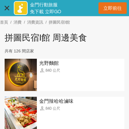
:::
跳
金門行動旅服
立即前往
到
開
免下載 立即GO
主
首頁
消費
消費資訊
拼圖民宿I館
要
內
拼圖民宿I館 周邊美食
容
區
共有 126 間店家
塊
光野麵館
840 公尺
金門辣哈哈滷味
840 公尺