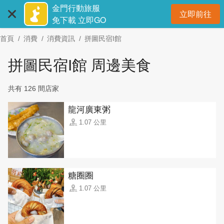
:::
跳
金門行動旅服
立即前往
到
開
免下載 立即GO
主
首頁
消費
消費資訊
拼圖民宿I館
要
內
拼圖民宿I館 周邊美食
容
區
共有 126 間店家
塊
龍河廣東粥
1.07 公里
糖圈圈
1.07 公里