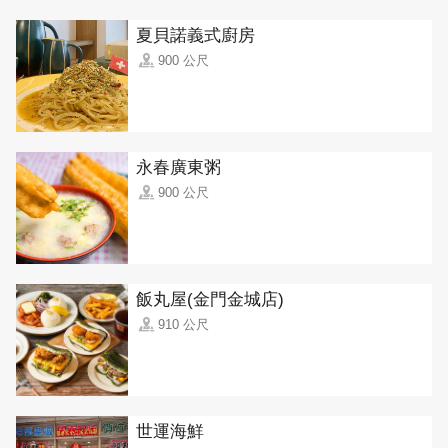
夏貝諾義式廚房
900 公尺
永春廣東粥
900 公尺
飯丸屋(金門金城店)
910 公尺
世運海鮮