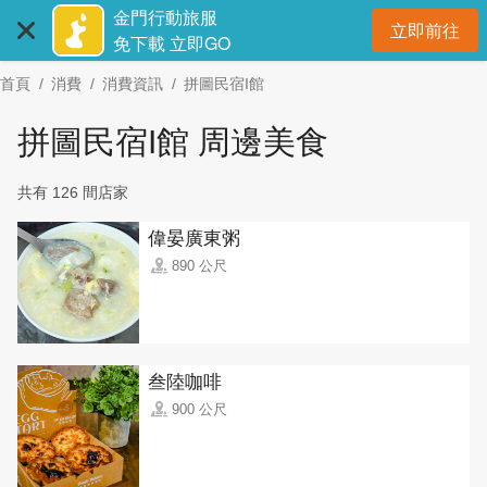
:::
跳
金門行動旅服
立即前往
到
開
免下載 立即GO
主
首頁
消費
消費資訊
拼圖民宿I館
要
內
拼圖民宿I館 周邊美食
容
區
共有 126 間店家
塊
偉晏廣東粥
890 公尺
叁陸咖啡
900 公尺