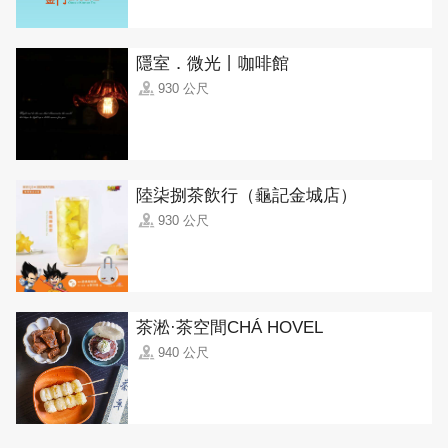
隱室．微光丨咖啡館
930 公尺
陸柒捌茶飲行（龜記金城店）
930 公尺
茶淞·茶空間CHÁ HOVEL
940 公尺