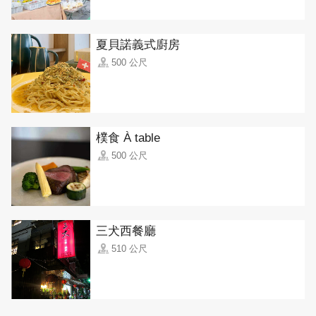
夏貝諾義式廚房
500 公尺
樸食 À table
500 公尺
三犬西餐廳
510 公尺