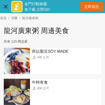
:::
跳
金門行動旅服
立即前往
到
開
免下載 立即GO
主
首頁
消費
龍河廣東粥
要
內
龍河廣東粥 周邊美食
容
區
共有 129 間店家
塊
所以製豆SÒY MADE
430 公尺
午時有食
430 公尺