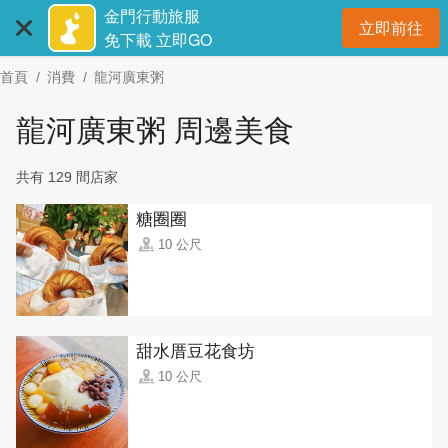
:::
跳
金門行動旅服
立即前往
到
開
免下載 立即GO
主
首頁
消費
龍河廣東粥
要
內
龍河廣東粥 周邊美食
容
區
共有 129 間店家
塊
糖圈圈
10 公尺
甜水厝豆花食坊
10 公尺