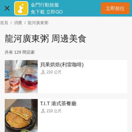
:::
跳
金門行動旅服
立即前往
到
開
免下載 立即GO
主
首頁
消費
龍河廣東粥
要
內
龍河廣東粥 周邊美食
容
區
共有 129 間店家
塊
貝果烘焙(利雷咖啡)
210 公尺
T.I.T 港式茶餐廳
210 公尺