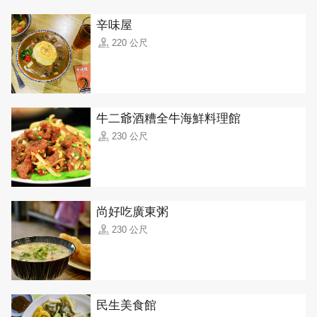
辛味屋
220 公尺
牛二爺酒糟全牛海鮮料理館
230 公尺
尚好吃廣東粥
230 公尺
民生美食館