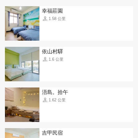
幸福莊園
1.58 公里
依山村驛
1.6 公里
浯島。拾午
1.62 公里
吉甲民宿