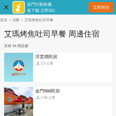
:::
跳
金門行動旅服
立即前往
到
開
免下載 立即GO
主
首頁
消費
艾瑪烤焦吐司早餐
要
內
艾瑪烤焦吐司早餐 周邊住宿
容
區
共有 94 間店家
塊
浮雲澗民宿
1.5 公里
金門988民宿
1.56 公里