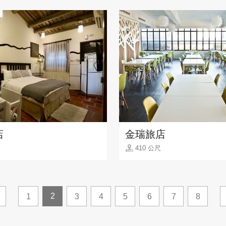
店
金瑞旅店
410 公尺
2
1
3
4
5
6
7
8