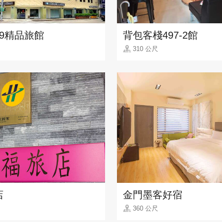
99精品旅館
背包客棧497-2館
310 公尺
店
金門墨客好宿
360 公尺