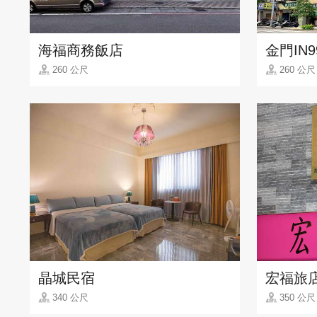
海福商務飯店
金門IN
260 公尺
260 公尺
晶城民宿
宏福旅
340 公尺
350 公尺