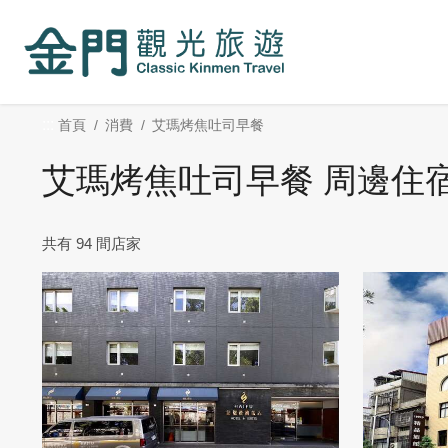
:::
跳
到
主
要
內
:::
首頁
消費
艾瑪烤焦吐司早餐
容
區
艾瑪烤焦吐司早餐 周邊住
塊
共有 94 間店家