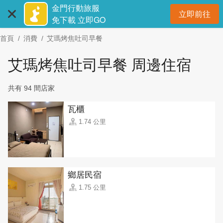
:::
跳
金門行動旅服
立即前往
到
開
免下載 立即GO
主
首頁
消費
艾瑪烤焦吐司早餐
要
內
艾瑪烤焦吐司早餐 周邊住宿
容
區
共有 94 間店家
塊
瓦櫃
1.74 公里
鄉居民宿
1.75 公里