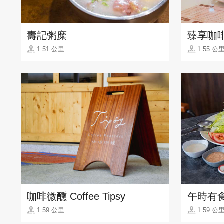
壽記粥糜
臻享咖
1.51 公里
1.55 公
咖啡微醺 Coffee Tipsy
午時有
1.59 公里
1.59 公