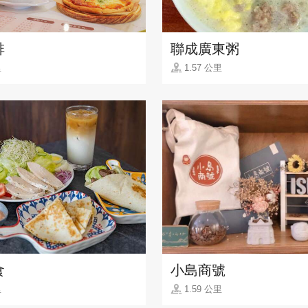
啡
聯成廣東粥
里
1.57 公里
食
小島商號
里
1.59 公里