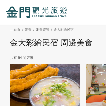
:::
跳
到
主
要
內
:::
首頁
消費
消費資訊
金大彩繪民宿
容
區
金大彩繪民宿 周邊美食
塊
共有 94 間店家