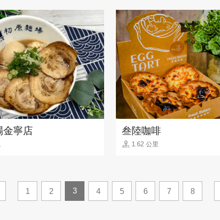
場金寧店
叁陸咖啡
里
1.62 公里
3
1
2
4
5
6
7
8