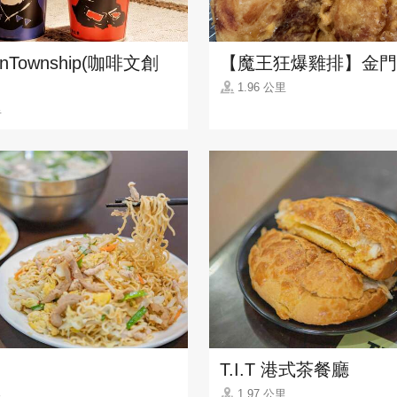
onTownship(咖啡文創
【魔王狂爆雞排】金門
1.96 公里
里
T.I.T 港式茶餐廳
里
1.97 公里