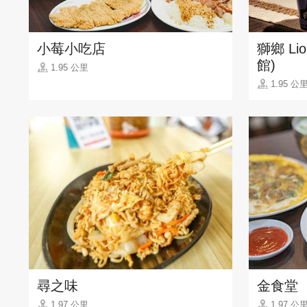
小莓小吃店
獅鄉 Li
館)
1.95 公里
1.95 公
尋之味
金食堂
1.97 公里
1.97 公