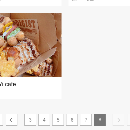
i cafe
8
3
4
5
6
7