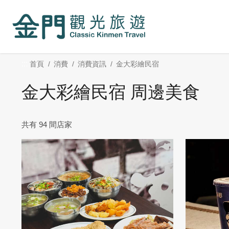
:::
跳
到
主
要
內
:::
首頁
消費
消費資訊
金大彩繪民宿
容
區
金大彩繪民宿 周邊美食
塊
共有 94 間店家