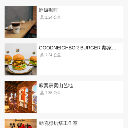
蜉蝣咖啡
1.24 公里
GOODNEIGHBOR BURGER 鄰家美式漢堡
1.24 公里
寂寞寂寞山芭地
1.35 公里
勁吼犽烘焙工作室