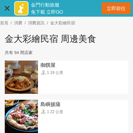
:::
跳
金門行動旅服
立即前往
到
開
免下載 立即GO
主
首頁
消費
消費資訊
金大彩繪民宿
要
內
金大彩繪民宿 周邊美食
容
區
共有 94 間店家
塊
御饌屋
1.19 公里
島嶼披薩
1.22 公里