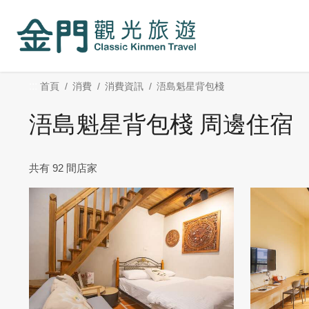
:::
跳
到
主
要
內
:::
首頁
消費
消費資訊
浯島魁星背包棧
容
區
浯島魁星背包棧 周邊住宿
塊
共有 92 間店家