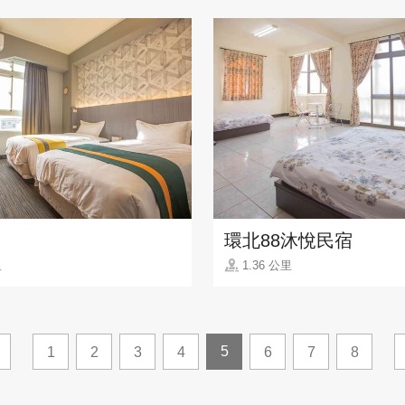
環北88沐悅民宿
里
1.36 公里
5
1
2
3
4
6
7
8