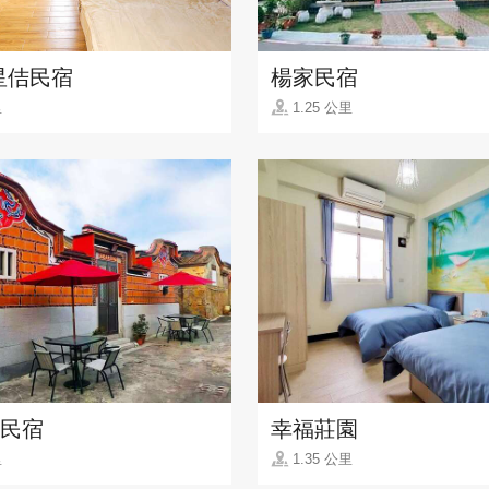
星佶民宿
楊家民宿
里
1.25 公里
8民宿
幸福莊園
里
1.35 公里