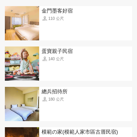
金門墨客好宿
110 公尺
蛋寶親子民宿
140 公尺
總兵招待所
180 公尺
模範の家(模範人家市區古厝民宿)