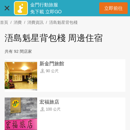
:::
跳
金門行動旅服
立即前往
到
開
免下載 立即GO
主
首頁
消費
消費資訊
浯島魁星背包棧
要
內
浯島魁星背包棧 周邊住宿
容
區
共有 92 間店家
塊
新金門旅館
90 公尺
宏福旅店
100 公尺