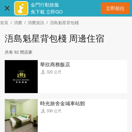
:::
跳
金門行動旅服
立即前往
到
開
免下載 立即GO
主
首頁
消費
消費資訊
浯島魁星背包棧
要
內
浯島魁星背包棧 周邊住宿
容
區
共有 92 間店家
塊
華欣商務飯店
320 公尺
時光旅舍金城車站館
330 公尺