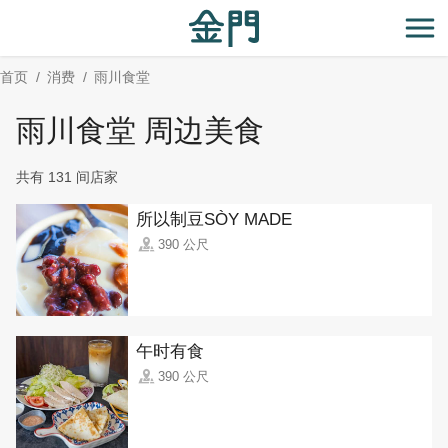
:::
跳
到
开
主
首页
消费
雨川食堂
要
内
雨川食堂 周边美食
容
区
共有 131 间店家
块
所以制豆SÒY MADE
390 公尺
午时有食
390 公尺