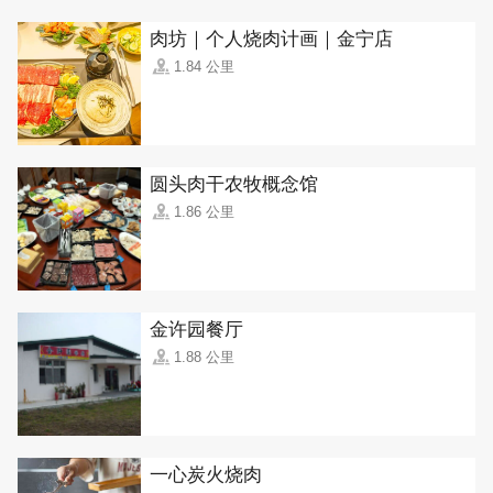
肉坊｜个人烧肉计画｜金宁店
1.84 公里
圆头肉干农牧概念馆
1.86 公里
金许园餐厅
1.88 公里
一心炭火烧肉