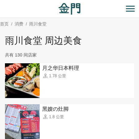
:::
跳
到
开
主
首页
消费
雨川食堂
要
内
雨川食堂 周边美食
容
区
共有 130 间店家
块
月之华日本料理
1.78 公里
黑嫂の灶脚
1.8 公里