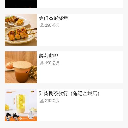
金门杰尼烧烤
190 公尺
孵岛咖啡
190 公尺
陆柒捌茶饮行（龟记金城店）
210 公尺