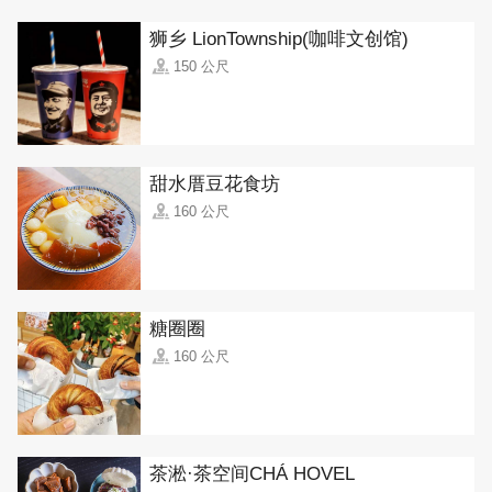
狮乡 LionTownship(咖啡文创馆)
150 公尺
甜水厝豆花食坊
160 公尺
糖圈圈
160 公尺
茶淞·茶空间CHÁ HOVEL