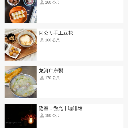
160 公尺
阿公ㄟ手工豆花
160 公尺
龙河广东粥
170 公尺
隐室．微光丨咖啡馆
180 公尺