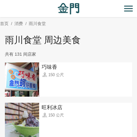
:::
跳
到
开
主
首页
消费
雨川食堂
要
内
雨川食堂 周边美食
容
区
共有 131 间店家
块
巧味香
150 公尺
旺利冰店
150 公尺