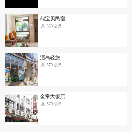
熊宝贝民宿
650 公尺
浯岛轻旅
670 公尺
金帝大饭店
670 公尺