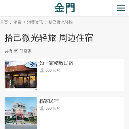
:::
跳
到
开
主
首页
消费
消费资讯
拾己微光轻旅
要
内
拾己微光轻旅 周边住宿
容
区
共有 85 间店家
块
如一家精致民宿
580 公尺
杨家民宿
590 公尺