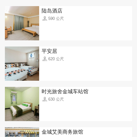
陆岛酒店
590 公尺
平安居
620 公尺
时光旅舍金城车站馆
630 公尺
金城艾美商务旅馆