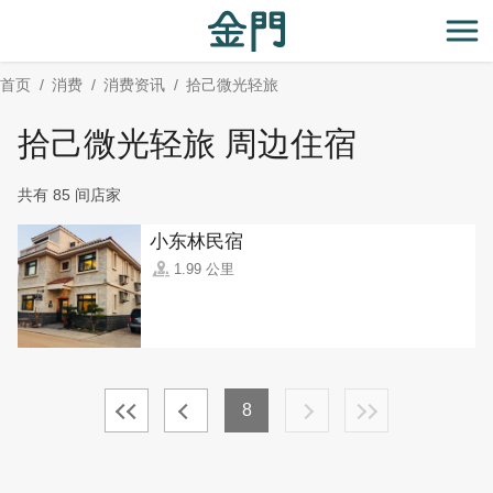
:::
跳
到
开
主
首页
消费
消费资讯
拾己微光轻旅
要
内
拾己微光轻旅 周边住宿
容
区
共有 85 间店家
块
小东林民宿
1.99 公里
8