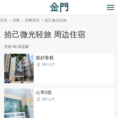
:::
跳
到
开
主
首页
消费
消费资讯
拾己微光轻旅
要
内
拾己微光轻旅 周边住宿
容
区
共有 85 间店家
块
挺好客栈
140 公尺
心琴2馆
190 公尺