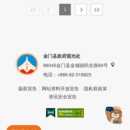
1
金门县政府观光处
89345金门县金城镇民生路60号
电话
：+886-82-318823
版权宣告
网站资料开放宣告
隐私权政策
资讯安全宣告
我的e政府
无障碍AA
金門旅遊神