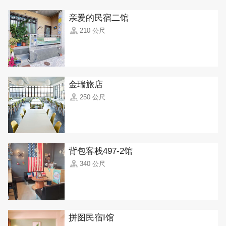
亲爱的民宿二馆
210 公尺
金瑞旅店
250 公尺
背包客栈497-2馆
340 公尺
拼图民宿I馆