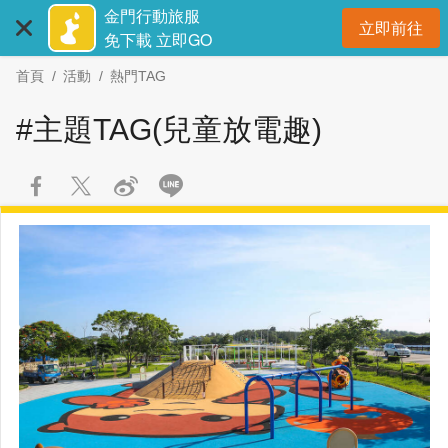
:::
跳
跳
金門行動旅服
立即前往
到
過
開
免下載 立即GO
主
社
首頁
活動
熱門TAG
要
群
內
分
#主題TAG(兒童放電趣)
容
享
區
塊