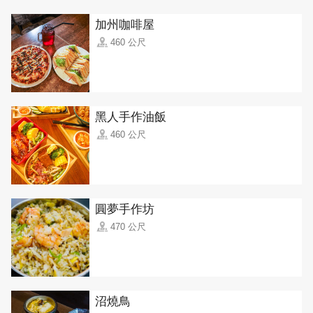
加州咖啡屋
460 公尺
黑人手作油飯
460 公尺
圓夢手作坊
470 公尺
沼燒鳥