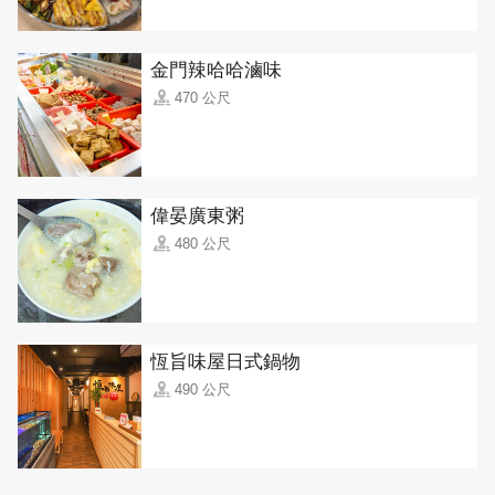
金門辣哈哈滷味
470 公尺
偉晏廣東粥
480 公尺
恆旨味屋日式鍋物
490 公尺