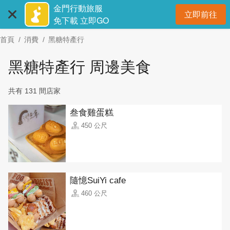
:::
跳
金門行動旅服
立即前往
到
開
免下載 立即GO
主
首頁
消費
黑糖特產行
要
內
黑糖特產行 周邊美食
容
區
共有 131 間店家
塊
叁食雞蛋糕
450 公尺
隨憶SuiYi cafe
460 公尺