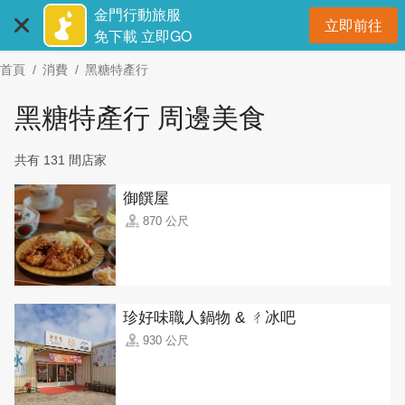
:::
跳
金門行動旅服
立即前往
到
開
免下載 立即GO
主
首頁
消費
黑糖特產行
要
內
黑糖特產行 周邊美食
容
區
共有 131 間店家
塊
御饌屋
870 公尺
珍好味職人鍋物 & ㄔ冰吧
930 公尺