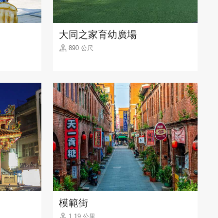
大同之家育幼廣場
890 公尺
模範街
1.19 公里