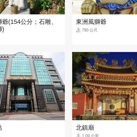
爺(154公分；石雕、
東洲風獅爺
)
790 公尺
站
北鎮廟
里
1.09 公里