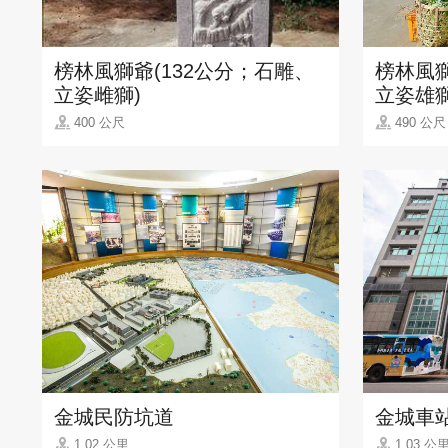
榜林風獅爺(132公分；石雕、
榜林風獅
立姿雌獅)
立姿雄獅
400 公尺
490 公尺
金城民防坑道
金城車
1.02 公里
1.03 公