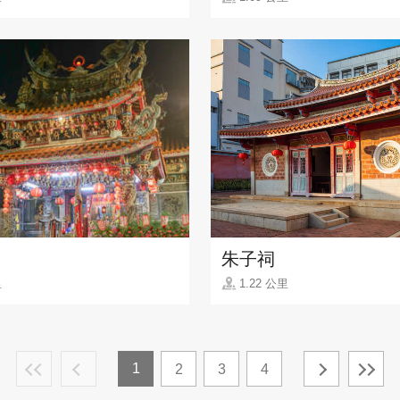
朱子祠
里
1.22 公里
1
2
3
4