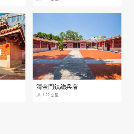
清金門鎮總兵署
1.22 公里