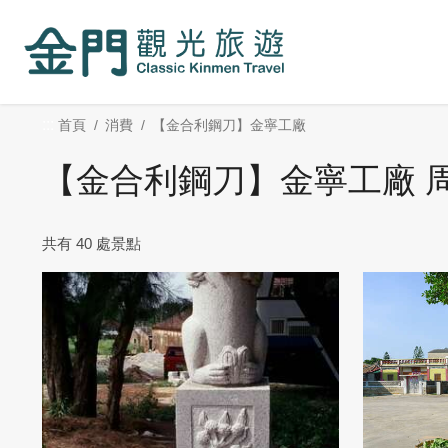
:::
跳
到
主
要
內
:::
首頁
消費
【金合利鋼刀】金寧工廠
容
區
【金合利鋼刀】金寧工廠 
塊
共有 40 處景點