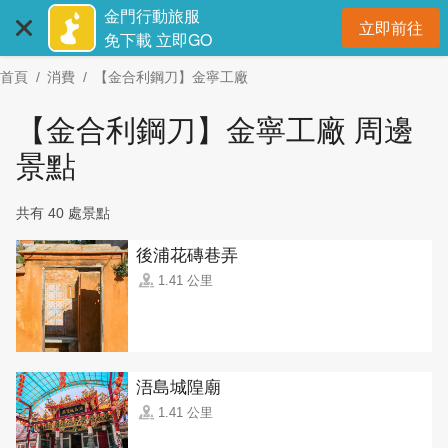
:::
跳
金門行動旅服
立即前往
到
開
免下載 立即GO
主
首頁
消費
【金合利鋼刀】金寧工廠
要
內
【金合利鋼刀】金寧工廠 周邊
容
區
景點
塊
共有 40 處景點
後浦花磚巷弄
1.41 公里
浯島城隍廟
1.41 公里