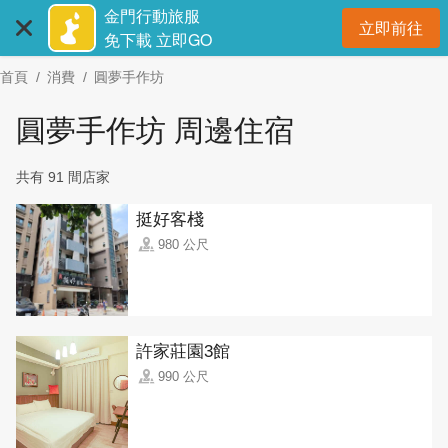
:::
跳
金門行動旅服
立即前往
到
開
免下載 立即GO
主
首頁
消費
圓夢手作坊
要
內
圓夢手作坊 周邊住宿
容
區
共有 91 間店家
塊
挺好客棧
980 公尺
許家莊園3館
990 公尺