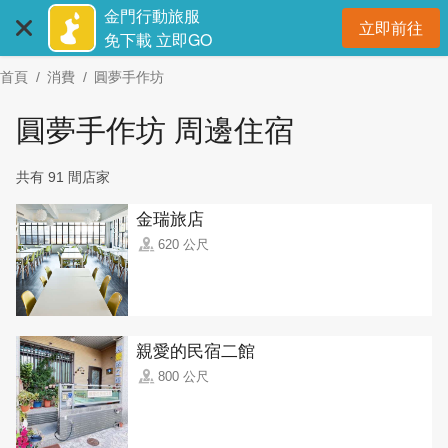
:::
跳
金門行動旅服
立即前往
到
開
免下載 立即GO
主
首頁
消費
圓夢手作坊
要
內
圓夢手作坊 周邊住宿
容
區
共有 91 間店家
塊
金瑞旅店
620 公尺
親愛的民宿二館
800 公尺