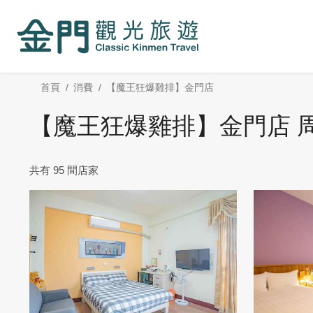
:::
跳
到
主
要
內
:::
首頁
消費
【魔王狂爆雞排】金門店
容
區
【魔王狂爆雞排】金門店 
塊
共有 95 間店家