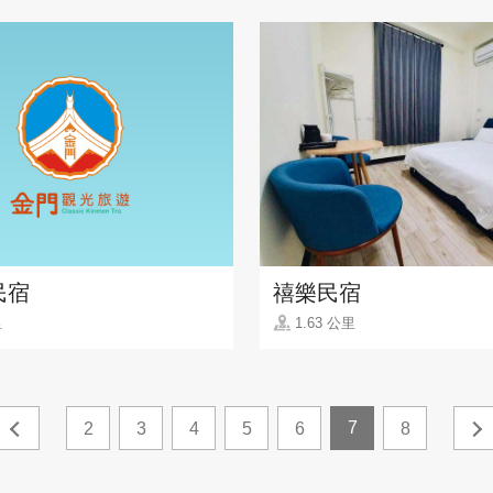
民宿
禧樂民宿
里
1.63 公里
7
2
3
4
5
6
8