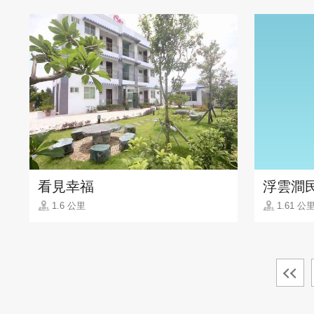
看見幸福
浮雲澗
1.6 公里
1.61 公