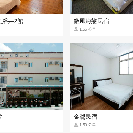
美浴井2館
微風海戀民宿
里
1.55 公里
館
金鷺民宿
里
1.59 公里