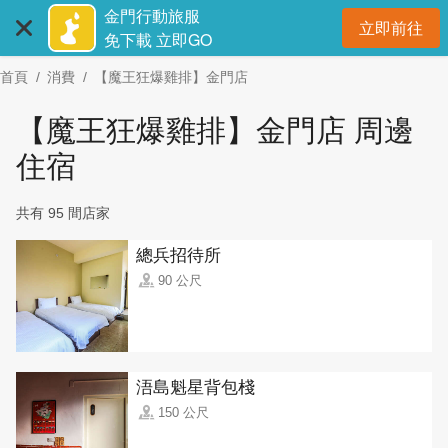
:::
跳
金門行動旅服
立即前往
到
開
免下載 立即GO
主
首頁
消費
【魔王狂爆雞排】金門店
要
內
【魔王狂爆雞排】金門店 周邊
容
區
住宿
塊
共有 95 間店家
總兵招待所
90 公尺
浯島魁星背包棧
150 公尺