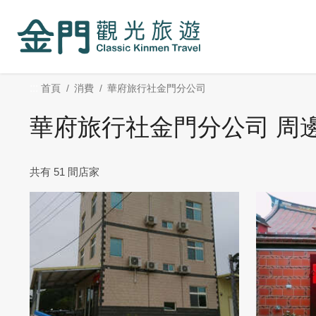
:::
跳
到
主
要
內
:::
首頁
消費
華府旅行社金門分公司
容
區
華府旅行社金門分公司 周
塊
共有 51 間店家