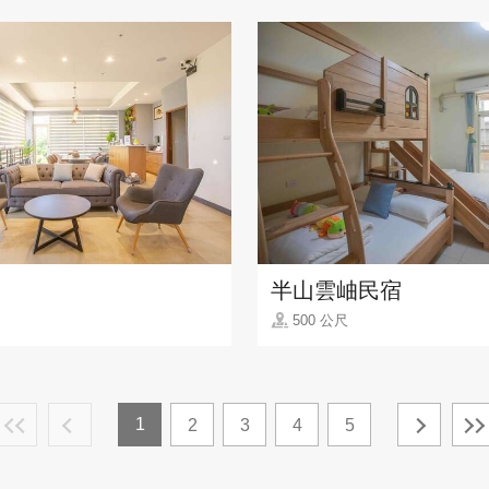
半山雲岫民宿
500 公尺
1
2
3
4
5