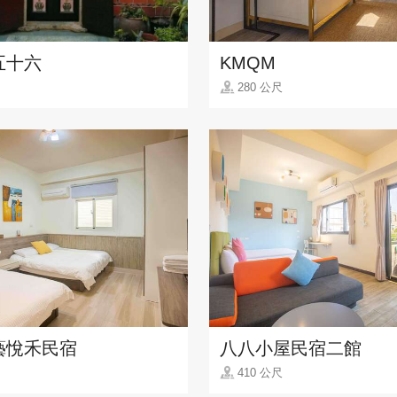
五十六
KMQM
280 公尺
藝悅禾民宿
八八小屋民宿二館
410 公尺