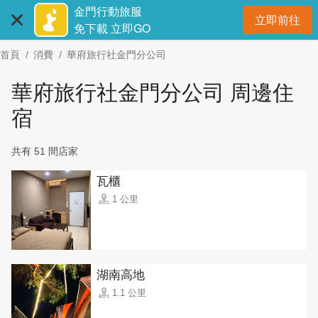
:::
跳
金門行動旅服
立即前往
到
開
免下載 立即GO
主
首頁
消費
華府旅行社金門分公司
要
內
華府旅行社金門分公司 周邊住
容
區
宿
塊
共有 51 間店家
瓦櫃
1 公里
湖南高地
1.1 公里