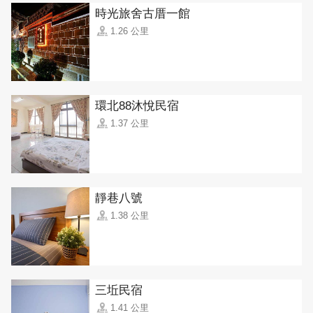
時光旅舍古厝一館
1.26 公里
環北88沐悅民宿
1.37 公里
靜巷八號
1.38 公里
三坵民宿
1.41 公里