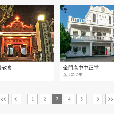
督教會
金門高中中正堂
里
1.32 公里
3
1
2
4
5