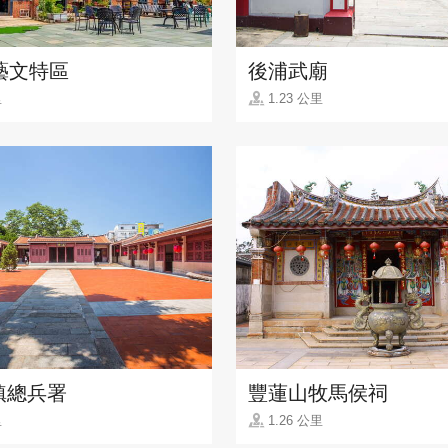
藝文特區
後浦武廟
里
1.23 公里
鎮總兵署
豐蓮山牧馬侯祠
里
1.26 公里