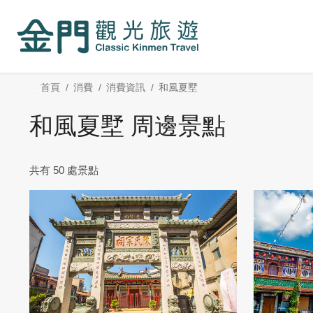
:::
跳
到
主
要
內
:::
首頁
消費
消費資訊
和風夏墅
容
區
和風夏墅 周邊景點
塊
共有 50 處景點