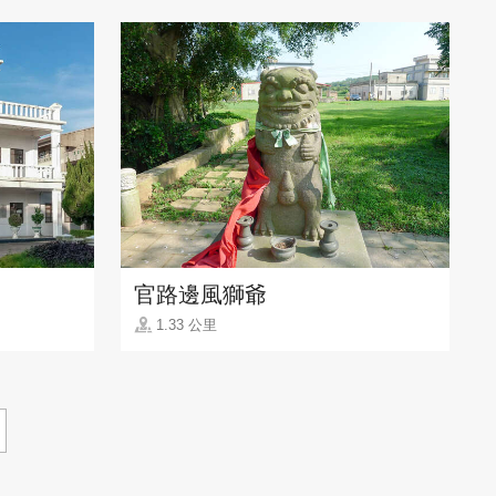
官路邊風獅爺
1.33 公里