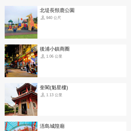
北堤長頸鹿公園
940 公尺
後浦小鎮商圈
1.06 公里
奎閣(魁星樓)
1.13 公里
浯島城隍廟