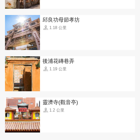
邱良功母節孝坊
1.18 公里
後浦花磚巷弄
1.19 公里
靈濟寺(觀音亭)
1.2 公里