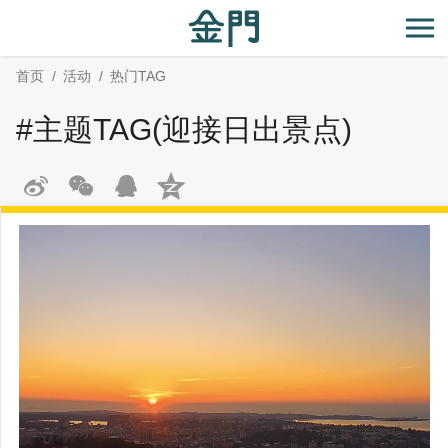
:::
跳
跳
到
过
开
主
社
首页
活动
热门TAG
要
群
内
分
#主题TAG(迎接日出景点)
容
享
区
块