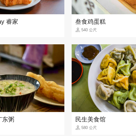
ay 睿家
叁食鸡蛋糕
540 公尺
广东粥
民生美食馆
580 公尺