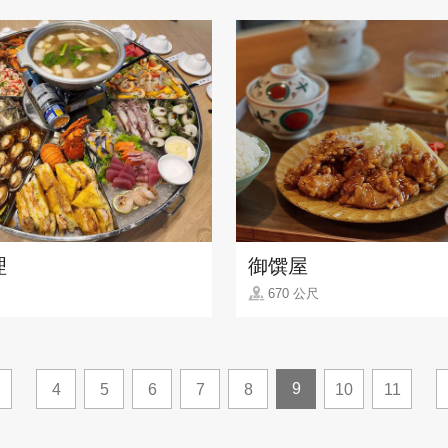
理
御馔屋
670 公尺
9
4
5
6
7
8
10
11