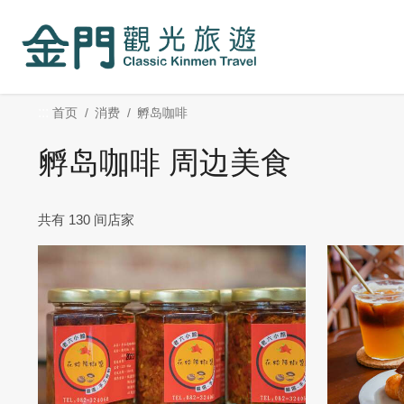
:::
跳
到
主
要
内
:::
首页
消费
孵岛咖啡
容
区
孵岛咖啡 周边美食
块
共有 130 间店家