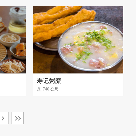
寿记粥糜
740 公尺