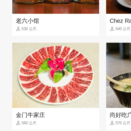
老六小馆
Chez R
530 公尺
540 公尺
金门牛家庄
尚好吃
560 公尺
570 公尺