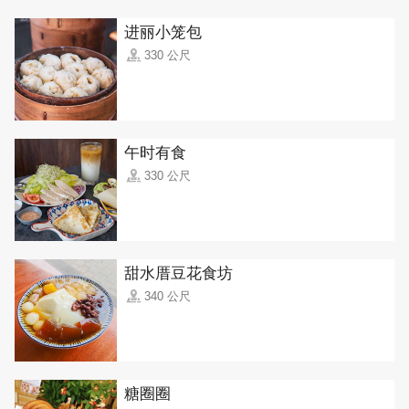
进丽小笼包
330 公尺
午时有食
330 公尺
甜水厝豆花食坊
340 公尺
糖圈圈