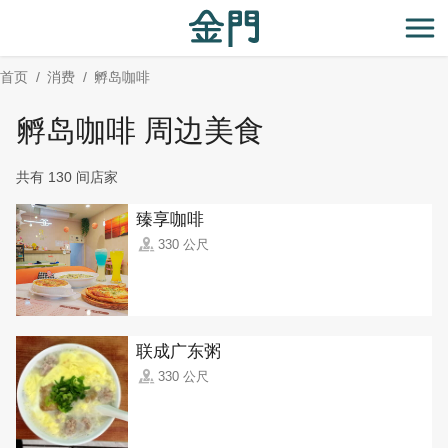
:::
跳
到
开
主
首页
消费
孵岛咖啡
要
内
孵岛咖啡 周边美食
容
区
共有 130 间店家
块
臻享咖啡
330 公尺
联成广东粥
330 公尺