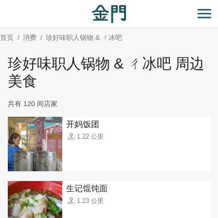
:::
跳
到
开
主
首页
消费
珍好味职人锅物 & ㄔ冰吧
要
内
珍好味职人锅物 & ㄔ冰吧 周边
容
区
美食
块
共有 120 间店家
开妈饭团
1.22 公里
生记馄饨面
1.23 公里