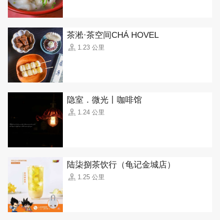
茶淞·茶空间CHÁ HOVEL
1.23 公里
隐室．微光丨咖啡馆
1.24 公里
陆柒捌茶饮行（龟记金城店）
1.25 公里