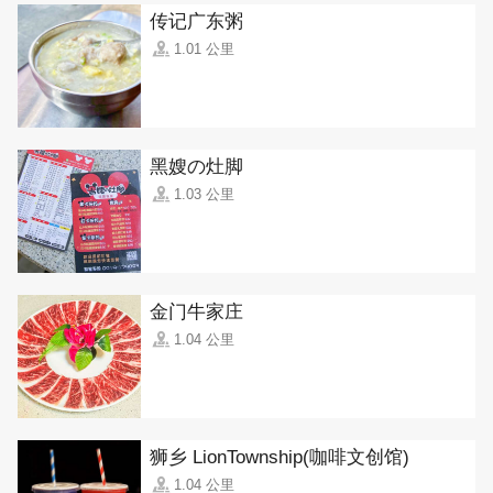
传记广东粥
1.01 公里
黑嫂の灶脚
1.03 公里
金门牛家庄
1.04 公里
狮乡 LionTownship(咖啡文创馆)
1.04 公里