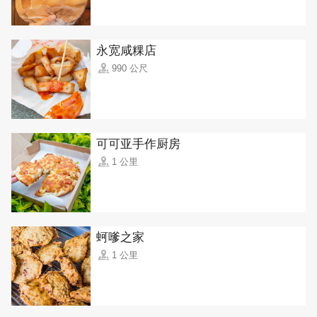
永宽咸粿店
990 公尺
可可亚手作厨房
1 公里
蚵嗲之家
1 公里