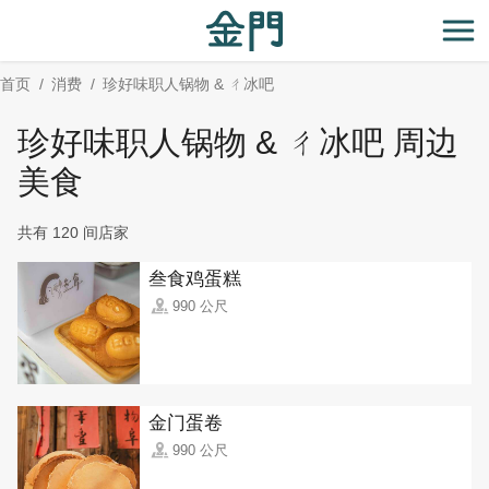
:::
跳
到
开
主
首页
消费
珍好味职人锅物 & ㄔ冰吧
要
内
珍好味职人锅物 & ㄔ冰吧 周边
容
区
美食
块
共有 120 间店家
叁食鸡蛋糕
990 公尺
金门蛋卷
990 公尺