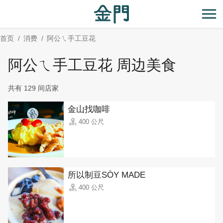
:::
跳
到
开
主
首页
消费
阿公ㄟ手工豆花
要
内
阿公ㄟ手工豆花 周边美食
容
区
共有 129 间店家
块
金山找咖啡
400 公尺
所以制豆SÒY MADE
400 公尺