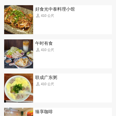
好食光中泰料理小馆
410 公尺
午时有食
410 公尺
联成广东粥
410 公尺
臻享咖啡