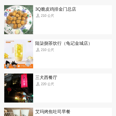
3Q脆皮鸡排金门总店
210 公尺
陆柒捌茶饮行（龟记金城店）
210 公尺
三犬西餐厅
220 公尺
艾玛烤焦吐司早餐