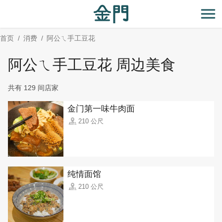
:::
跳
到
开
主
首页
消费
阿公ㄟ手工豆花
要
内
阿公ㄟ手工豆花 周边美食
容
区
共有 129 间店家
块
金门第一味牛肉面
210 公尺
纯情面馆
210 公尺