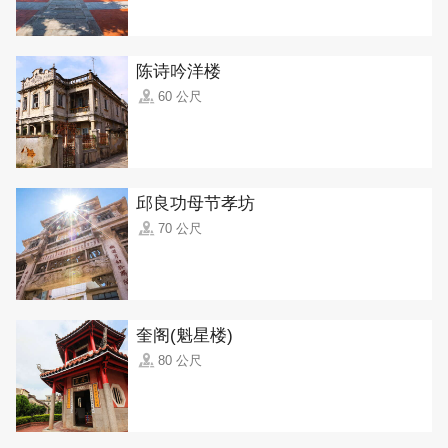
陈诗吟洋楼
60 公尺
邱良功母节孝坊
70 公尺
奎阁(魁星楼)
80 公尺