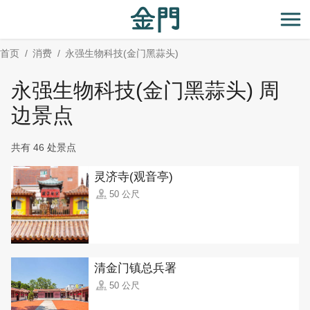
:::
跳
到
开
主
首页
消费
永强生物科技(金门黑蒜头)
要
内
永强生物科技(金门黑蒜头) 周
容
区
边景点
块
共有 46 处景点
灵济寺(观音亭)
50 公尺
清金门镇总兵署
50 公尺