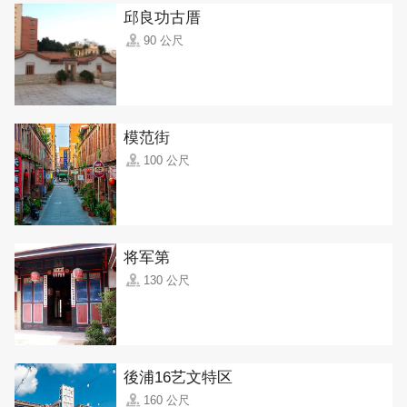
邱良功古厝
90 公尺
模范街
100 公尺
将军第
130 公尺
後浦16艺文特区
160 公尺