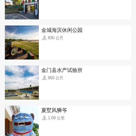
金城海滨休闲公园
830 公尺
金门县水产试验所
850 公尺
夏墅风狮爷
1.09 公里