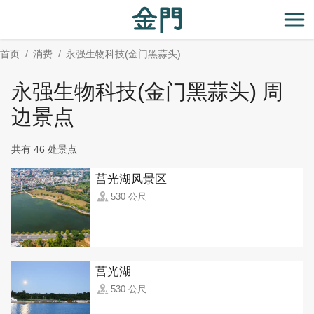
:::
跳
到
开
主
首页
消费
永强生物科技(金门黑蒜头)
要
内
永强生物科技(金门黑蒜头) 周
容
区
边景点
块
共有 46 处景点
莒光湖风景区
530 公尺
莒光湖
530 公尺