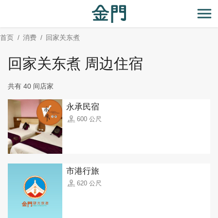
:::
跳
到
开
主
首页
消费
回家关东煮
要
内
回家关东煮 周边住宿
容
区
共有 40 间店家
块
永承民宿
600 公尺
市港行旅
620 公尺