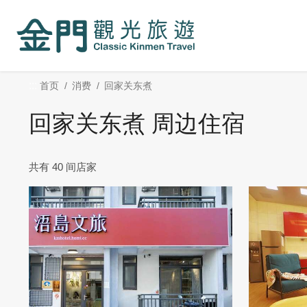
:::
跳
到
主
要
内
:::
首页
消费
回家关东煮
容
区
回家关东煮 周边住宿
块
共有 40 间店家