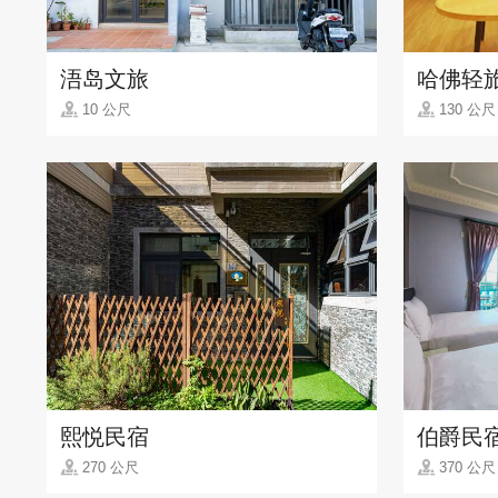
浯岛文旅
哈佛轻
10 公尺
130 公尺
熙悦民宿
伯爵民
270 公尺
370 公尺