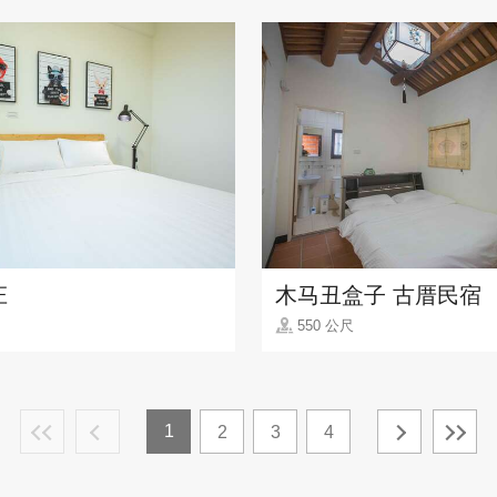
庄
木马丑盒子 古厝民宿
550 公尺
1
2
3
4