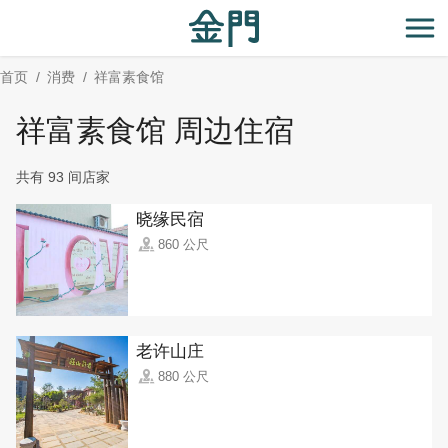
:::
跳
到
开
主
首页
消费
祥富素食馆
要
内
祥富素食馆 周边住宿
容
区
共有 93 间店家
块
晓缘民宿
860 公尺
老许山庄
880 公尺