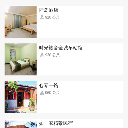
陆岛酒店
910 公尺
时光旅舍金城车站馆
930 公尺
心琴一馆
960 公尺
如一家精致民宿