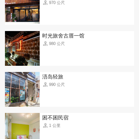
970 公尺
时光旅舍古厝一馆
980 公尺
浯岛轻旅
990 公尺
困不困民宿
1 公里