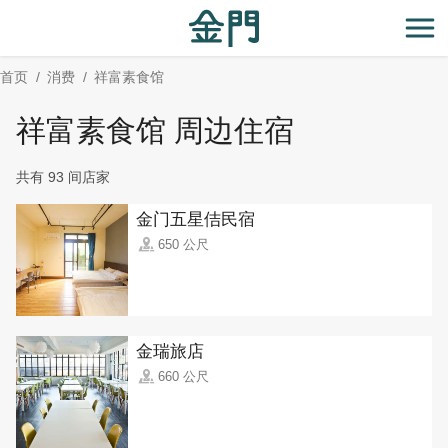
:::
跳
到
开
主
首页
消费
祥富素食馆
要
内
祥富素食馆 周边住宿
容
区
共有 93 间店家
块
金门五星佶民宿
650 公尺
金瑞旅店
660 公尺