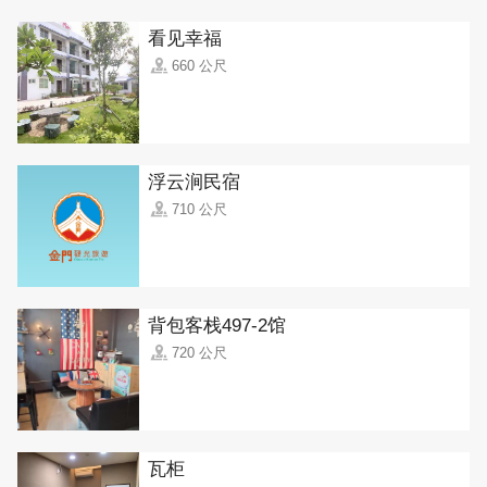
看见幸福
660 公尺
浮云涧民宿
710 公尺
背包客栈497-2馆
720 公尺
瓦柜